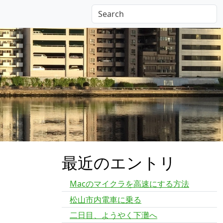
記
最近のエントリ
Macのマイクラを高速にする方法
松山市内電車に乗る
2
二日目、ようやく下灘へ
1