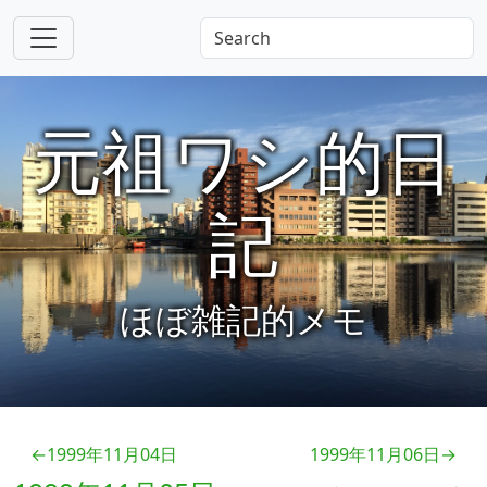
元祖ワシ的日
記
ほぼ雑記的メモ
←1999年11月04日
1999年11月06日→