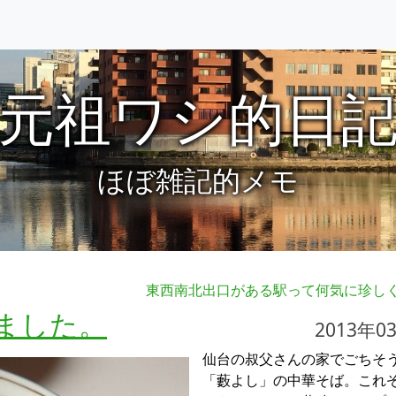
元祖ワシ的日
ほぼ雑記的メモ
東西南北出口がある駅って何気に珍し
ました。
2013年0
仙台の叔父さんの家でごちそ
「藪よし」の中華そば。これ