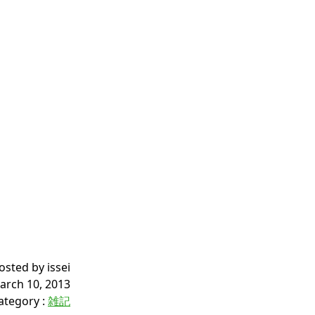
osted by issei
arch 10, 2013
ategory
:
雑記