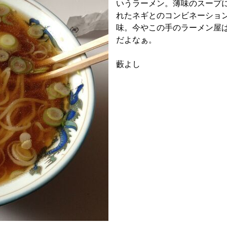
いうラーメン。薄味のスープ
れたネギとのコンビネーショ
味。今やこの手のラーメン屋
だよなぁ。
藪よし