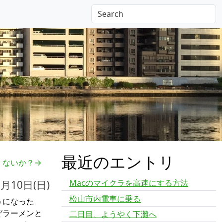
記
最近のエントリ
くないか？→
Macのマイクラを高速にする方法
3月10日(日)
松山市内電車に乗る
うになった
ぞラーメンと
二日目、ようやく下灘へ