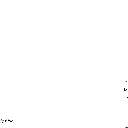
P
M
C
たがw