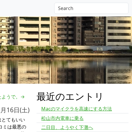
記
最近のエントリ
たようで。→
Macのマイクラを高速にする方法
3月16日(土)
松山市内電車に乗る
はとてもいい
コミは最悪の
二日目、ようやく下灘へ