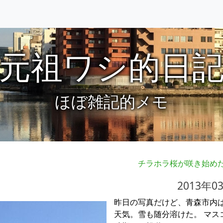
元祖ワシ的日
ほぼ雑記的メモ
チラホラ桜が咲き始め
2013年0
昨日の写真だけど、青森市内
天気。雪も随分溶けた。 マス