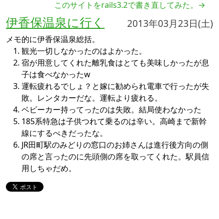
このサイトをrails3.2で書き直してみた。→
伊香保温泉に行く
2013年03月23日(土)
メモ的に伊香保温泉総括。
観光一切しなかったのはよかった。
宿が用意してくれた離乳食はとても美味しかったが息
子は食べなかったw
運転疲れるでしょ？と嫁に勧められ電車で行ったが失
敗。レンタカーだな。運転より疲れる。
ベビーカー持ってったのは失敗。結局使わなかった
185系特急は子供つれて乗るのは辛い。高崎まで新幹
線にするべきだったな。
JR田町駅のみどりの窓口のお姉さんは進行後方向の側
の席と言ったのに先頭側の席を取ってくれた。駅員信
用しちゃだめ。