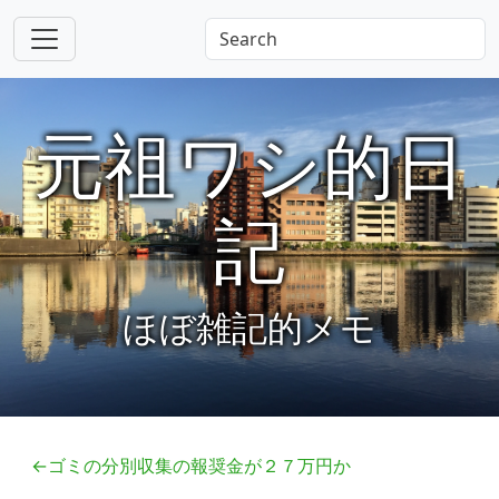
元祖ワシ的日
記
ほぼ雑記的メモ
←ゴミの分別収集の報奨金が２７万円か