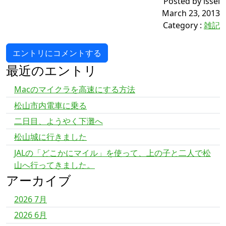
Posted by issei
March 23, 2013
Category
:
雑記
エントリにコメントする
最近のエントリ
Macのマイクラを高速にする方法
松山市内電車に乗る
二日目、ようやく下灘へ
松山城に行きました
JALの「どこかにマイル」を使って、上の子と二人で松
山へ行ってきました。
アーカイブ
2026 7月
2026 6月