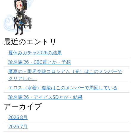
最近のエントリ
夏休みガチャ2026の結果
珍名馬’26・CBC賞とか・予想
魔夏の＋限界突破コロシアム（光）はこのメンバーで
クリアした。
エロス（水着）魔級はこのメンバーで周回している
珍名馬’26・アイビスSDとか・結果
アーカイブ
2026 8月
2026 7月