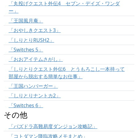
「丸投げクエスト外伝4 セブン・デイズ・ワンダ
ー」
「王国風月庵」
「おやしきクエスト3」
「しりとりRUSH2」
「Switches 5」
「おおアイテムさがし」
「しりとりクエスト外伝6 とうもろこし一本持って
部屋から脱出する簡単なお仕事」
「王国ハンバーガー」
「しりとりナントカ2」
「Switches 6」
その他
「パズドラ高難易度ダンジョン攻略記」
「コトダマン降臨攻略メモまとめ」