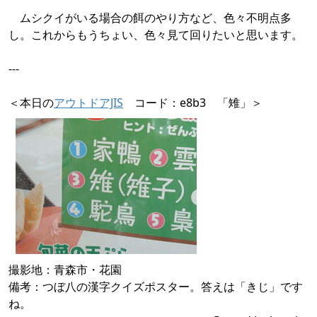
ムシクイがいる場合の餌のやり方など、色々不明点多
し。これからもうちょい、色々見て回りたいと思います。
---
＜本日の
アウトドアJIS
コード：e8b3 「雉」＞
撮影地：青森市・花園
備考：つぼ八の漢字クイズポスター。答えは「きじ」です
ね。