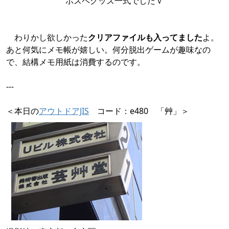
ポスペグッズ一式でしたｖ
わりかし欲しかった
クリアファイルも入ってました
よ。
あと何気にメモ帳が嬉しい。何分脱出ゲームが趣味なの
で、結構メモ用紙は消費するのです。
---
＜本日の
アウトドアJIS
コード：e480 「艸」＞