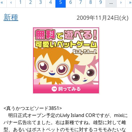
«
‹
1
2
3
4
5
6
7
8
9
...
›
»
新種
2009年11月24日(火)
<真うかつエピソード3851>
明日正式オープン予定のLivly Island CORですが、mixiに
バナー広告出てました。右は新種ですね。雄型に対して雌
型、あるいはポストペットのモモに対するコモモみたいな