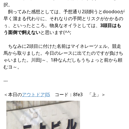
択。
飼ってみた感想としては、予想通り2頭飼うとdoodooが
早く溜まる代わりに、それなりの手間とリスクがかかるの
ぅ、といったところ。物臭なオイラとしては、
3頭目はも
う面倒で飼えない
と思います(^^;
ちなみに2頭目に付けた名前はマイネレーツェル。競走
馬から取りました。今日のレースに出てたのですが負けち
ゃいました。川田J～、1枠なんだしもうちょっと前から頼
むヨ～。
---
＜本日の
アウトドアJIS
コード：8fe3 「上」＞