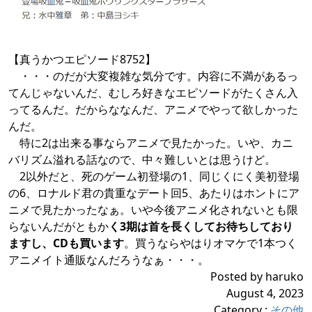
【真うかつエピソード8752】
・・・のだが大変複雑な気分です。内容に不満があるっ
てんじゃないんだ、むしろ好きなエピソードがたくさん入
ってるんだ。だからななんだ、アニメでやって欲しかった
んだ。
特に2は出来る事ならアニメで見たかった。いや、カニ
バリズム溢れる話なので、中々難しいとは思うけど。
2以外だと、死のゲーム初登場の1、同じくにく美初登場
の6、ロナルド君の貴重なデート回5、あたりはホントにア
ニメで見たかったなぁ。いや今後アニメ化されないとも限
らないんだがともか
く3期は首を長くしてお待ちしており
ますし、CDも買います
。買うならやはりオマケで1本つく
アニメイト通販なんだろうなぁ・・・。
Posted by haruko
August 4, 2023
Category
:
その他