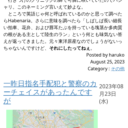
行きつけのクリニックの鉢で可憐に咲いていたのでパシ
ャリ。このネーミング言いえて妙よな。
ところで英語じゃ何と呼ばれているのかと思って調べた
らHabenaria。さらに意味を調べたら「しばしば長い細長
い拍車、花弁、および唇耳たぶを持っている塊茎か多肉質
の根がある主として陸生のラン」という何とも味気ない答
えが返ってきました。元々東洋原産なのでしょうがないっ
ちゃないんですけど、
それにしたってねぇ
。
Posted by haruko
August 25, 2023
Category
:
その他
一昨日指名手配犯と警察のカ
2023年08
ーチェイスがあったんです
月23日
が
(水)