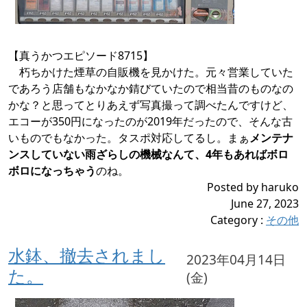
【真うかつエピソード8715】
朽ちかけた煙草の自販機を見かけた。元々営業していた
であろう店舗もなかなか錆びていたので相当昔のものなの
かな？と思ってとりあえず写真撮って調べたんですけど、
エコーが350円になったのが2019年だったので、そんな古
いものでもなかった。タスポ対応してるし。まぁ
メンテナ
ンスしていない雨ざらしの機械なんて、4年もあればボロ
ボロになっちゃう
のね。
Posted by haruko
June 27, 2023
Category
:
その他
水鉢、撤去されまし
2023年04月14日
た。
(金)