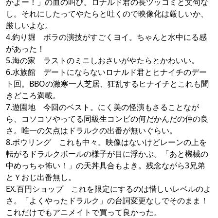
かよー！」の血の叫び。ロナルド君の長ツッコミと文句な
し。それにしたってやたらと吐くので映像化は厳しいか、
厳しいよな。
4.釣り堀 ボラの演技がすごくヨイ。ちゃんと水中にる感
があった！
5.海の家 ラストのミニしおさいがやたらとかわいい。
6.水族館 デートにならないロナルド君とヒナイチのデー
ト回。BBOの激寒一人芝居、狂乱するヒナイチとこれも聞
きどころ満載。
7.遊園地 今回のベスト。にく美の怪演もさることなが
ら、コソコソやってる同級生コンビの何だかんだの仲の良
さ。唯一の欠点はドラルクの出番が無いぐらい。
8.ボウリング これも中々。映像はないけどレーンの上を
転がるドラルクボールの様子が目に浮かぶ。「あと機械の
中めっちゃ怖い！」の天丼具合もよき。残念ながら3兄弟
とＹおじ出番無し。
EX.百円ショップ これを限定にするのは惜しいレベルのよ
さ。「よくやったドラルク」の台詞変更なしでそのまま！
これだけでもアニメイトで買って良かった。