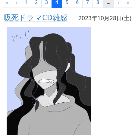
«
‹
1
2
3
4
5
6
7
8
...
›
»
吸死ドラマCD雑感
2023年10月28日(土)