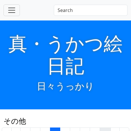
真・うかつ絵
日記
日々うっかり
その他