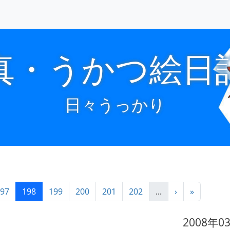
真・うかつ絵日
日々うっかり
97
198
199
200
201
202
...
›
»
2008年0