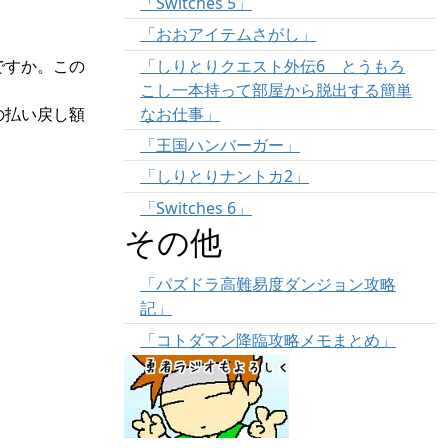
「Switches 5」
「おおアイテムさがし」
「しりとりクエスト外伝6 とうもろ
ですか。この
こし一本持って部屋から脱出する簡単
なお仕事」
の払い戻し額
「王国ハンバーガー」
「しりとりナントカ2」
「Switches 6」
その他
「パズドラ高難易度ダンジョン攻略
記」
「コトダマン降臨攻略メモまとめ」