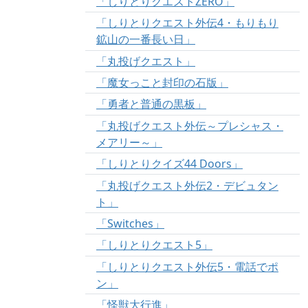
「しりとりクエストZERO」
「しりとりクエスト外伝4・もりもり
鉱山の一番長い日」
「丸投げクエスト」
「魔女っこと封印の石版」
「勇者と普通の黒板」
「丸投げクエスト外伝～プレシャス・
メアリー～」
「しりとりクイズ44 Doors」
「丸投げクエスト外伝2・デビュタン
ト」
「Switches」
「しりとりクエスト5」
「しりとりクエスト外伝5・電話でポ
ン」
「怪獣大行進」