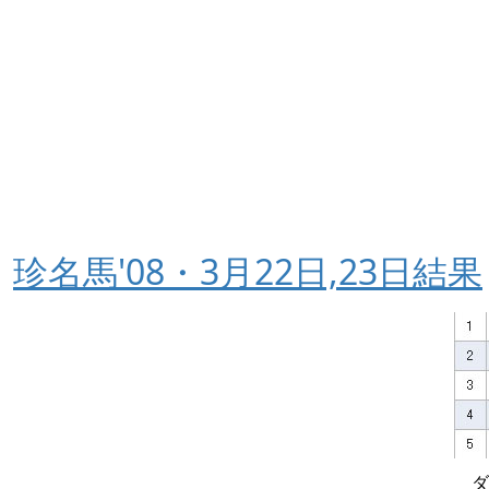
珍名馬'08・3月22日,23日結果
ダ