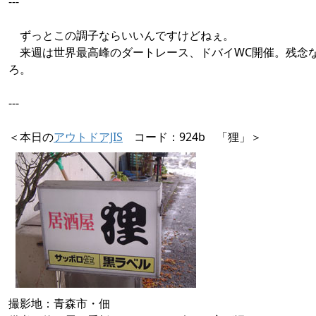
---
ずっとこの調子ならいいんですけどねぇ。
来週は世界最高峰のダートレース、ドバイWC開催。残念
ろ。
---
＜本日の
アウトドアJIS
コード：924b 「狸」＞
撮影地：青森市・佃