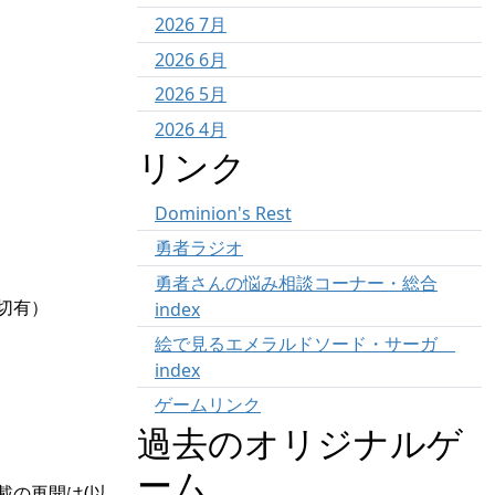
2026 7月
2026 6月
2026 5月
2026 4月
リンク
Dominion's Rest
勇者ラジオ
勇者さんの悩み相談コーナー・総合
切有）
index
絵で見るエメラルドソード・サーガ
index
ゲームリンク
過去のオリジナルゲ
ーム
載の再開は(以