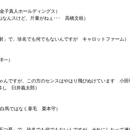
金子真人ホールディングス）
山なんスけど、斤量がねぇ･･･ 高橋文枝）
射」で、珍名でも何でもないんですが キャロットファーム）
洋一）
ゃんですが、この方のセンスはやはり飛びぬけています 小田
多し 臼井義太郎）
白馬ではなく葦毛 栗本守）
五つ星」で、珍名でも何でもないんですが、それにしたって連