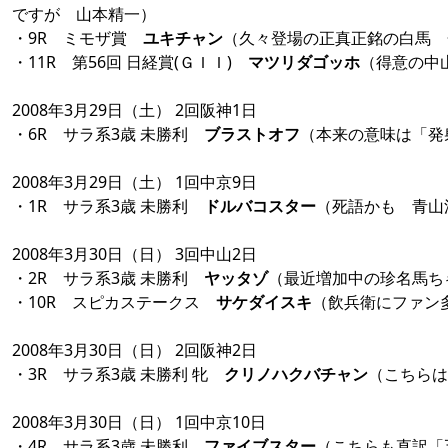
ですが 山本精一）
・9R ミモザ賞
ユキチャン
（久々登場の正真正銘の白馬 
・11R 第56回 日経賞(ＧＩＩ)
マツリダゴッホ
（得意の中
2008年3月29日（土） 2回阪神1日
・6R サラ系3歳 未勝利
ブラストオフ
（本来の意味は「発
2008年3月29日（土） 1回中京9日
・1R サラ系3歳 未勝利
ドルバコスター
（死語かも 青山
2008年3月30日（日） 3回中山2日
・2R サラ系3歳 未勝利
ヤッタゾ
（最近増加中の珍名馬ち
・10R スピカステークス
サケダイスキ
（飲兵衛にファン
2008年3月30日（日） 2回阪神2日
・3R サラ系3歳 未勝利 牝
クリノハクバチャン
（こちらは
2008年3月30日（日） 1回中京10日
・4R サラ系3歳 未勝利
ファイブスター
（こちらも直訳「