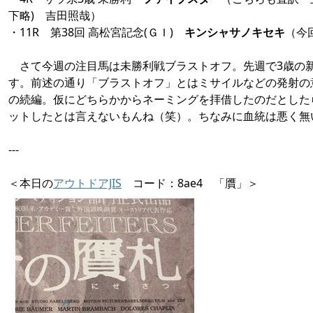
下略) 吉田照哉）
・11R 第38回 高松宮記念(ＧＩ)
キンシャサノキセキ
（今
さて今週の注目馬は未勝利戦ブラストオフ。先週で3歳の
す。前述の通り「ブラストオフ」とはミサイルなどの発射の
の続編。仮にどちらかからネーミングを拝借したのだとした
ットしたとは言えないもんね（笑）。ちなみに血統は悪く無
---
＜本日の
アウトドアJIS
コード：8ae4 「贋」＞