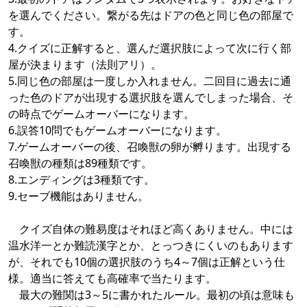
を選んでください。繋がる先はドアの色と同じ色の部屋で
す。
4.クイズに正解すると、選んだ選択肢によって次に行く部
屋が決まります（法則アリ）。
5.同じ色の部屋は一度しか入れません。二回目に過去に通
った色のドアが出現する選択肢を選んでしまった場合、そ
の時点でゲームオーバーになります。
6.誤答10問でもゲームオーバーになります。
7.ゲームオーバーの後、召喚獣の卵が孵ります。出現する
召喚獣の種類は89種類です。
8.エンディングは3種類です。
9.セーブ機能はありません。
クイズ自体の難易度はそれほど高くありません。中には
温水洋一とか難読漢字とか、とっつきにくいのもあります
が、それでも10個の選択肢のうち4～7個は正解という仕
様。適当に答えても高確率で当たります。
最大の難関は3～5に書かれたルール。最初の頃は意味も