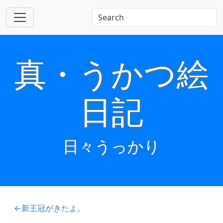
真・うかつ絵
日記
日々うっかり
←新王冠がきたよ。