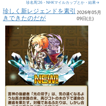
珍名馬’26・NHKマイルカップとか・結果→
珍しく新レジェンドを素引
2026年05月
きできたのだが
09日(土)