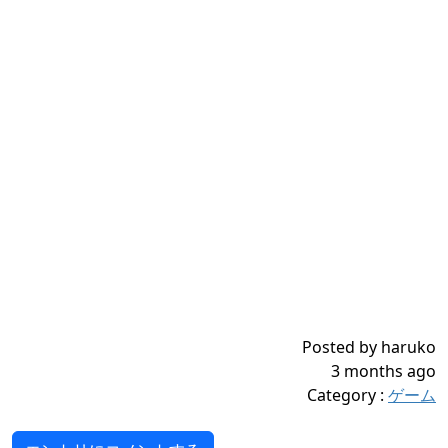
Posted by haruko
3 months ago
Category
:
ゲーム