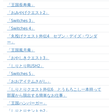
「王国長寿庵」
「おみやげクエスト2」
「Switches 3」
「Switches 4」
「丸投げクエスト外伝4 セブン・デイズ・ワンダ
ー」
「王国風月庵」
「おやしきクエスト3」
「しりとりRUSH2」
「Switches 5」
「おおアイテムさがし」
「しりとりクエスト外伝6 とうもろこし一本持って
部屋から脱出する簡単なお仕事」
「王国ハンバーガー」
「しりとりナントカ2」