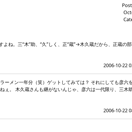
Post
Oct
Cat
よね。三“木”助、“久”しく、正“蔵”→木久蔵だから、正蔵の
2006-10-22 0
蔵ラーメン一年分（笑）ゲットしてみては？ それにしても彦六
ねぇ。 木久蔵さんも継がないんじゃ、彦六は一代限り、三木助
2006-10-22 0