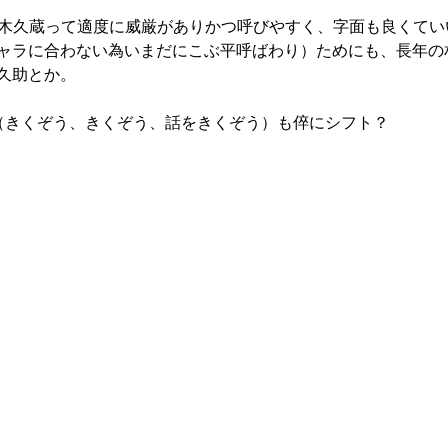
木久蔵って適度に威厳がありかつ呼びやすく、字面も良くてい
ャラに合わない為いまだにこぶ平呼ばわり）ためにも、長年の
久助とか。
（きくぞう、きくぞう、話をきくぞう）も倅にシフト？