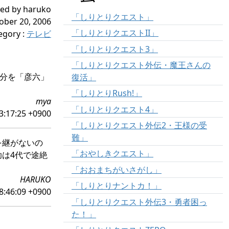
ed by haruko
「しりとりクエスト」
ober 20, 2006
「しりとりクエストII」
egory
:
テレビ
「しりとりクエスト3」
「しりとりクエスト外伝・魔王さんの
部分を「彦六」
復活」
「しりとりRush!」
mya
「しりとりクエスト4」
3:17:25 +0900
「しりとりクエスト外伝2・王様の受
難」
を継がないの
「おやしきクエスト」
は4代で途絶
「おおまちがいさがし」
HARUKO
「しりとりナントカ！」
8:46:09 +0900
「しりとりクエスト外伝3・勇者困っ
た！」