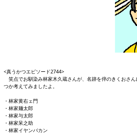
<真うかつエピソード2744>
笑点でお馴染み林家木久蔵さんが、名跡を倅のきくおさん
つか考えてみましたよ。
・林家黄右ェ門
・林家麺太郎
・林家与太郎
・林家呆之助
・林家イヤンバカン