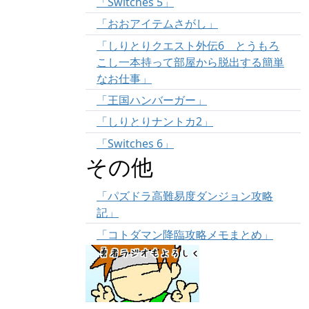
「Switches 5」
「おおアイテムさがし」
「しりとりクエスト外伝6 とうもろ
こし一本持って部屋から脱出する簡単
なお仕事」
「王国ハンバーガー」
「しりとりナントカ2」
「Switches 6」
その他
「パズドラ高難易度ダンジョン攻略
記」
「コトダマン降臨攻略メモまとめ」