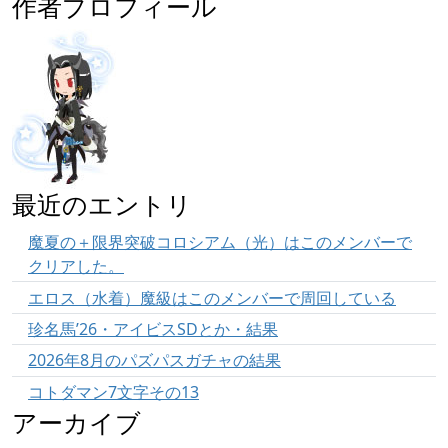
作者プロフィール
最近のエントリ
魔夏の＋限界突破コロシアム（光）はこのメンバーで
クリアした。
エロス（水着）魔級はこのメンバーで周回している
珍名馬’26・アイビスSDとか・結果
2026年8月のパズパスガチャの結果
コトダマン7文字その13
アーカイブ