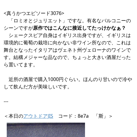
<真うかつエピソード3076>
「ロミオとジュリエット」ですな。有名なバルコニーの
シーンですが
原作ではこんなに接近してたっけかなぁ？
シェークスピア自身はイギリス出身ですが、イギリスは
環境的に葡萄の栽培に向かない非ワイン所なので、これは
舞台となったイタリアはヴェネト州ヴェローナのワインで
す。結構メジャーな品なので、ちょっと大きい酒屋だった
ら置いてます。
近所の酒屋で購入1000円ぐらい。ほんのり甘いので冷や
して飲んだ方が美味しいです。
---
＜本日の
アウトドアJIS
コード：8e7a 「斯」＞