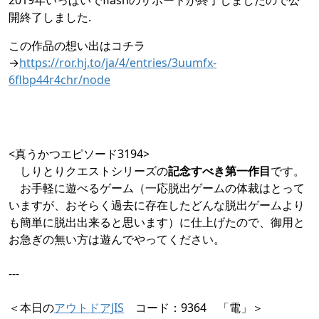
2019年いっぱいでflashのサポートが終了しましたので公
開終了しました.
この作品の想い出はコチラ
→
https://ror.hj.to/ja/4/entries/3uumfx-
6flbp44r4chr/node
<真うかつエピソード3194>
しりとりクエストシリーズの
記念すべき第一作目
です。
お手軽に遊べるゲーム（一応脱出ゲームの体裁はとって
いますが、おそらく過去に存在したどんな脱出ゲームより
も簡単に脱出出来ると思います）に仕上げたので、御用と
お急ぎの無い方は遊んでやってください。
---
＜本日の
アウトドアJIS
コード：9364 「電」＞