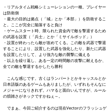
・リアルタイム戦略シミューレションの一種。プレイヤー
は防衛側
・最大の目的は拠点（「城」とか「本部」）を防衛するこ
と。ここが完全に陥落すると負け
・ゲームスタート時、限られた資金内で敵を撃退するため
の武器を設置（「兵士」とか「ミサイルポッド」）
・設置が終わったら敵が攻めてくる。この敵を武器で撃退
することにより、設置した武器を強化したり、新たに武器
を設置したりして、より強力な敵の襲撃に備える
・以上を繰り返し、ある一定の時間敵の攻撃に耐えるか、
全ての敵を撃退するかしたら勝利
こんな感じです。古くはランパートとかキャッスルとか
日本語版のあるゲームもありましたが、いずれもそんなに
メジャーになりきれず。ハマると面白いんですが、ルール
の煩雑さがネックですかねぇ～。
でまぁ、今回ご紹介するのは現在Vectorのフラッシュゲ