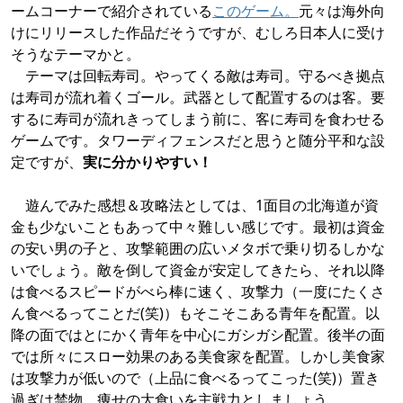
ームコーナーで紹介されている
このゲーム。
元々は海外向
けにリリースした作品だそうですが、むしろ日本人に受け
そうなテーマかと。
テーマは回転寿司。やってくる敵は寿司。守るべき拠点
は寿司が流れ着くゴール。武器として配置するのは客。要
するに寿司が流れきってしまう前に、客に寿司を食わせる
ゲームです。タワーディフェンスだと思うと随分平和な設
定ですが、
実に分かりやすい！
遊んでみた感想＆攻略法としては、1面目の北海道が資
金も少ないこともあって中々難しい感じです。最初は資金
の安い男の子と、攻撃範囲の広いメタボで乗り切るしかな
いでしょう。敵を倒して資金が安定してきたら、それ以降
は食べるスピードがべら棒に速く、攻撃力（一度にたくさ
ん食べるってことだ(笑)）もそこそこある青年を配置。以
降の面ではとにかく青年を中心にガシガシ配置。後半の面
では所々にスロー効果のある美食家を配置。しかし美食家
は攻撃力が低いので（上品に食べるってこった(笑)）置き
過ぎは禁物。痩せの大食いを主戦力としましょう。