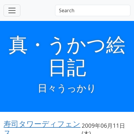
真・うかつ絵
日記
日々うっかり
寿司タワーディフェン
2009年06月11日
ス
(木)