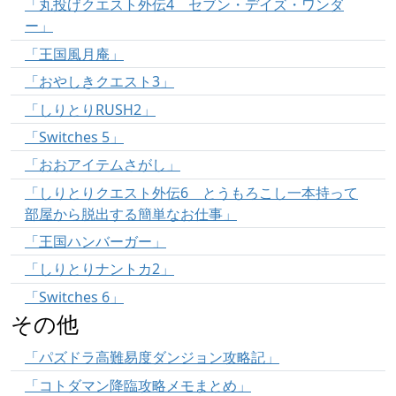
「丸投げクエスト外伝4 セブン・デイズ・ワンダ
ー」
「王国風月庵」
「おやしきクエスト3」
「しりとりRUSH2」
「Switches 5」
「おおアイテムさがし」
「しりとりクエスト外伝6 とうもろこし一本持って
部屋から脱出する簡単なお仕事」
「王国ハンバーガー」
「しりとりナントカ2」
「Switches 6」
その他
「パズドラ高難易度ダンジョン攻略記」
「コトダマン降臨攻略メモまとめ」