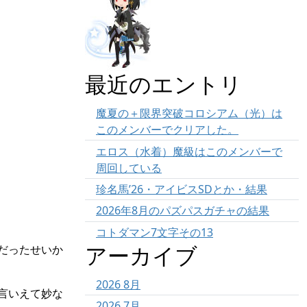
最近のエントリ
魔夏の＋限界突破コロシアム（光）は
このメンバーでクリアした。
エロス（水着）魔級はこのメンバーで
周回している
珍名馬’26・アイビスSDとか・結果
2026年8月のパズパスガチャの結果
コトダマン7文字その13
アーカイブ
だったせいか
2026 8月
言いえて妙な
2026 7月