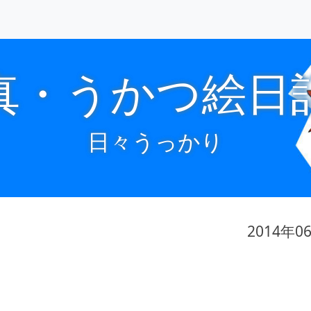
真・うかつ絵日
日々うっかり
2014年0