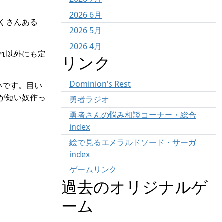
2026 6月
くさんある
2026 5月
2026 4月
れ以外にも定
リンク
Dominion's Rest
いです。目い
が短い奴作っ
勇者ラジオ
勇者さんの悩み相談コーナー・総合
index
絵で見るエメラルドソード・サーガ
index
ゲームリンク
過去のオリジナルゲ
ーム