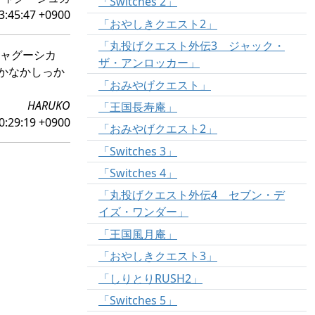
「Switches 2」
3:45:47 +0900
「おやしきクエスト2」
「丸投げクエスト外伝3 ジャック・
リャグーシカ
ザ・アンロッカー」
かなかしっか
「おみやげクエスト」
HARUKO
「王国長寿庵」
0:29:19 +0900
「おみやげクエスト2」
「Switches 3」
「Switches 4」
「丸投げクエスト外伝4 セブン・デ
イズ・ワンダー」
「王国風月庵」
「おやしきクエスト3」
「しりとりRUSH2」
「Switches 5」