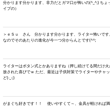
分かります分かります、非力だとガマ口が怖いの(^_^;) 
イプの）
＞ｅＳｕ さん 分かります分かります、ライター怖いです
なのでそのあたりの進化が今一つ分からんとです(^^;
ライターはボタン式とかありますね（押し続けてる間だけ火
放された喜びでｗ ただ、最近は子供対策でライターやチャ
ど(-_-;)
がまぐち好きです！！ 使いやすくて～、金具が軽ければ満点財