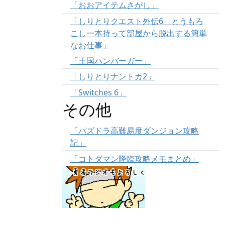
「おおアイテムさがし」
「しりとりクエスト外伝6 とうもろ
こし一本持って部屋から脱出する簡単
なお仕事」
「王国ハンバーガー」
「しりとりナントカ2」
「Switches 6」
その他
「パズドラ高難易度ダンジョン攻略
記」
「コトダマン降臨攻略メモまとめ」