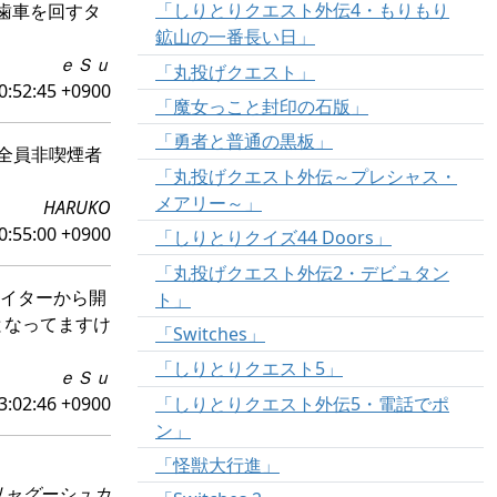
「しりとりクエスト外伝4・もりもり
の歯車を回すタ
鉱山の一番長い日」
ｅＳｕ
「丸投げクエスト」
0:52:45 +0900
「魔女っこと封印の石版」
「勇者と普通の黒板」
全員非喫煙者
「丸投げクエスト外伝～プレシャス・
メアリー～」
HARUKO
0:55:00 +0900
「しりとりクイズ44 Doors」
「丸投げクエスト外伝2・デビュタン
ライターから開
ト」
となってますけ
「Switches」
「しりとりクエスト5」
ｅＳｕ
「しりとりクエスト外伝5・電話でポ
3:02:46 +0900
ン」
「怪獣大行進」
リャグーシュカ