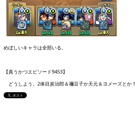
めぼしいキャラは全部いる。
【真うかつエピソード9453】
どうしよう。2体目炭治郎＆禰豆子か天元＆ヨメーズとか