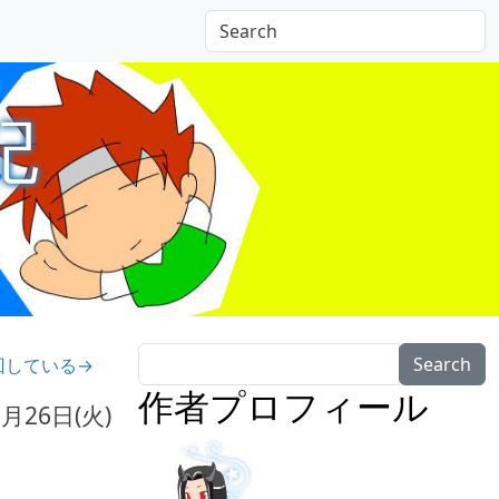
記
Search
回している→
作者プロフィール
8月26日(火)