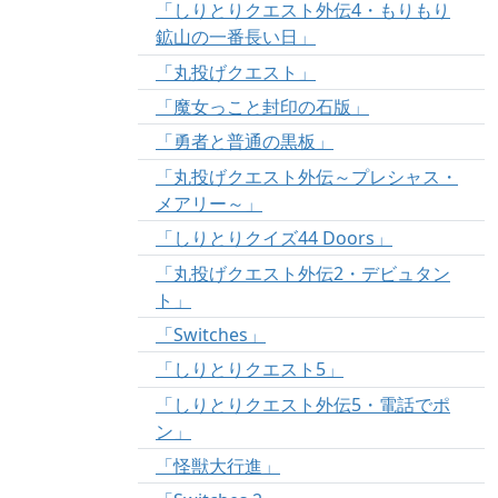
「しりとりクエスト外伝4・もりもり
鉱山の一番長い日」
「丸投げクエスト」
「魔女っこと封印の石版」
「勇者と普通の黒板」
「丸投げクエスト外伝～プレシャス・
メアリー～」
「しりとりクイズ44 Doors」
「丸投げクエスト外伝2・デビュタン
ト」
「Switches」
「しりとりクエスト5」
「しりとりクエスト外伝5・電話でポ
ン」
「怪獣大行進」