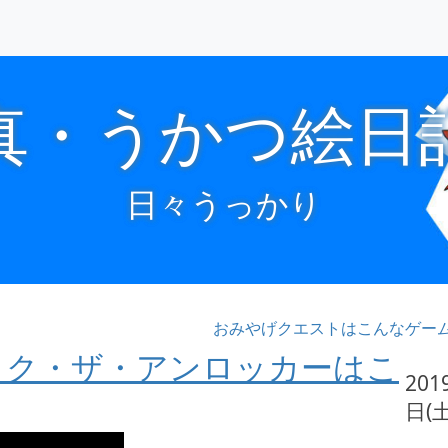
真・うかつ絵日
日々うっかり
おみやげクエストはこんなゲー
ック・ザ・アンロッカーはこ
201
日(土