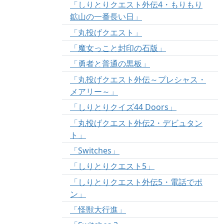
「しりとりクエスト外伝4・もりもり
鉱山の一番長い日」
「丸投げクエスト」
「魔女っこと封印の石版」
「勇者と普通の黒板」
「丸投げクエスト外伝～プレシャス・
メアリー～」
「しりとりクイズ44 Doors」
「丸投げクエスト外伝2・デビュタン
ト」
「Switches」
「しりとりクエスト5」
「しりとりクエスト外伝5・電話でポ
ン」
「怪獣大行進」