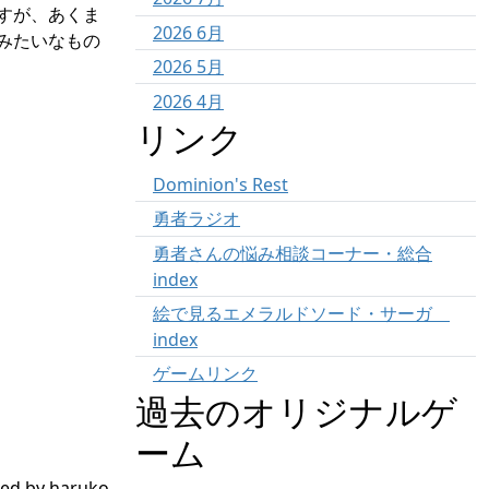
すが、あくま
2026 6月
みたいなもの
2026 5月
2026 4月
リンク
Dominion's Rest
勇者ラジオ
勇者さんの悩み相談コーナー・総合
index
絵で見るエメラルドソード・サーガ
index
ゲームリンク
過去のオリジナルゲ
ーム
ed by haruko