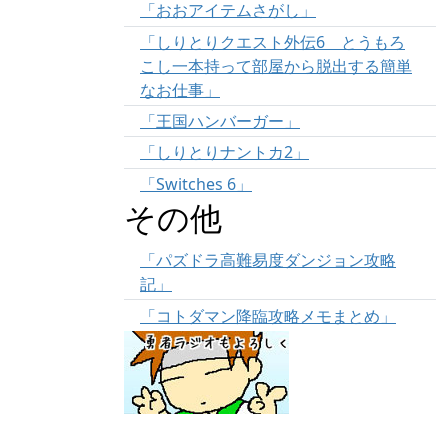
「おおアイテムさがし」
「しりとりクエスト外伝6 とうもろ
こし一本持って部屋から脱出する簡単
なお仕事」
「王国ハンバーガー」
「しりとりナントカ2」
「Switches 6」
その他
「パズドラ高難易度ダンジョン攻略
記」
「コトダマン降臨攻略メモまとめ」