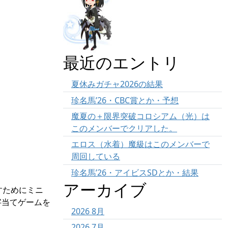
最近のエントリ
夏休みガチャ2026の結果
珍名馬’26・CBC賞とか・予想
魔夏の＋限界突破コロシアム（光）は
このメンバーでクリアした。
エロス（水着）魔級はこのメンバーで
周回している
珍名馬’26・アイビスSDとか・結果
アーカイブ
すためにミニ
字当てゲームを
2026 8月
2026 7月