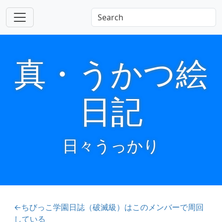
真・うかつ絵
日記
日々うっかり
←ちびっこ学園日誌（破滅級）はこのメンバーで周回
している